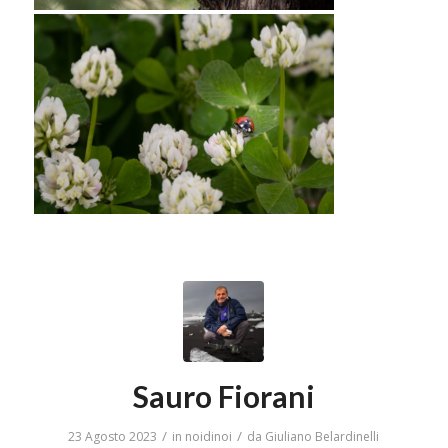
Sauro Fiorani
/
/
23 Agosto 2023
in
noidinoi
da
Giuliano Belardinelli