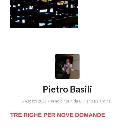
Pietro Basili
/
/
5 Agosto 2023
in
noidinoi
da
Giuliano Belardinelli
TRE RIGHE PER NOVE DOMANDE