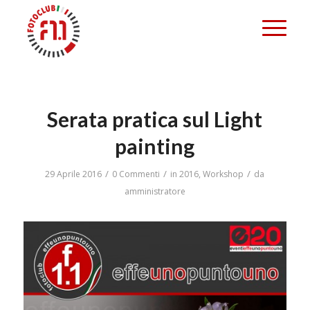
Serata pratica sul Light
painting
/
/
/
29 Aprile 2016
0 Commenti
in
2016
,
Workshop
da
amministratore