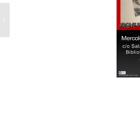
Serata pratica sul Light
painting