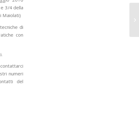
 e 3/4 della
 Maiolati)
 tecniche di
ratiche con
i.
contattarci
ostri numeri
ntatti del