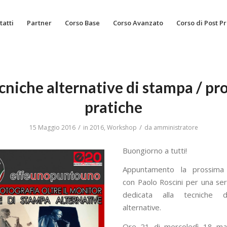
tatti
Partner
Corso Base
Corso Avanzato
Corso di Post P
cniche alternative di stampa / pr
pratiche
/
/
15 Maggio 2016
in
2016
,
Workshop
da
amministratore
Buongiorno a tutti!
Appuntamento la prossima
con Paolo Roscini per una ser
dedicata alla tecniche 
alternative.
Ore 21 di mercoledì 18 m