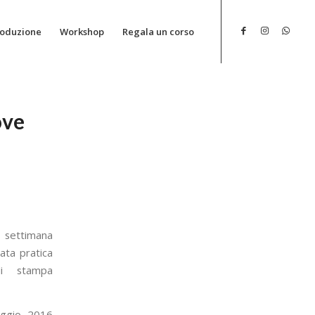
roduzione
Workshop
Regala un corso
ove
 settimana
ata pratica
di stampa
aggio 2016