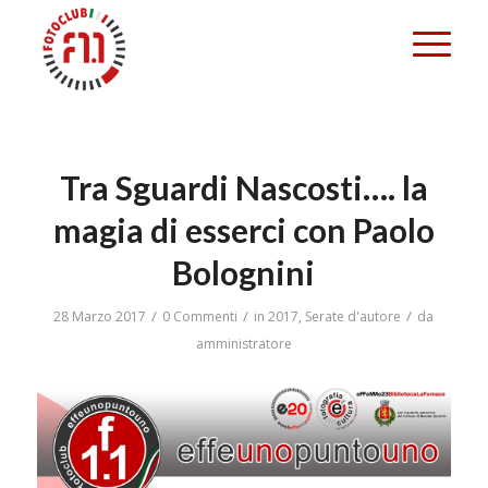
Tra Sguardi Nascosti…. la
magia di esserci con Paolo
Bolognini
/
/
/
28 Marzo 2017
0 Commenti
in
2017
,
Serate d'autore
da
amministratore