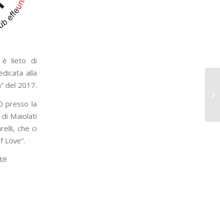
 è lieto di
dicata alla
” del 2017.
0 presso la
di Maiolati
elli, che ci
of Love”.
i!!