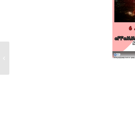
I BORGHI / mostra
collettiva 5° corso –
2017