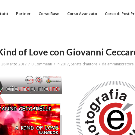
tatti
Partner
Corso Base
Corso Avanzato
Corso di Post P
Kind of Love con Giovanni Ceccare
/
/
/
28 Marzo 2017
0 Commenti
in
2017
,
Serate d'autore
da
amministratore