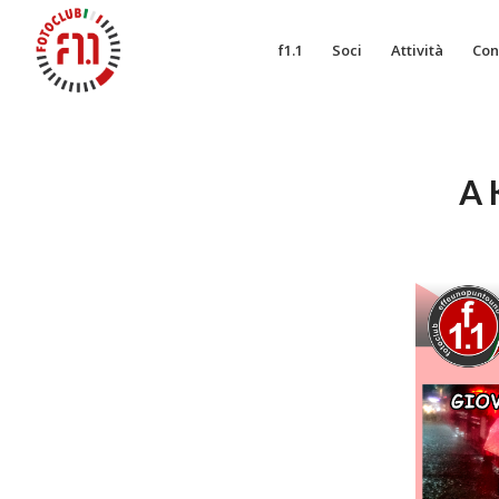
f1.1
Soci
Attività
Con
A 