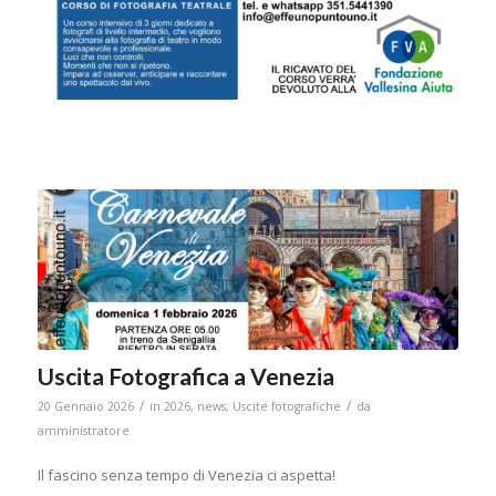
Uscita Fotografica a Venezia
/
/
20 Gennaio 2026
in
2026
,
news
,
Uscite fotografiche
da
amministratore
Il fascino senza tempo di Venezia ci aspetta!