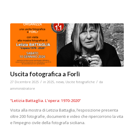
Uscita fotografica a Forlì
/
/
27 Dicembre 2025
in
2025
,
news
,
Uscite fotografiche
da
amministratore
“Letizia Battaglia. L’opera: 1970-2020”
Visita alla mostra di Letizia Battaglia, l’esposizione presenta
oltre 200 fotografie, documenti e video che ripercorrono la vita
e l’impegno civile della fotografa siciliana.