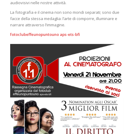
audiovisivi nelle nostre attività.
La fotografia e il cinema non sono mondi separati; sono due
facce della stessa medaglia: l’arte di comporre, illuminare e
narrare attraverso l’immagine.
fotoclubeffeunopuntouno aps-ets-bfi