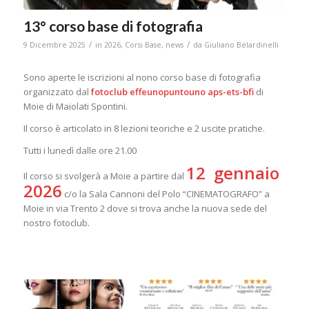
13° corso base di fotografia
/
/
9 Dicembre 2025
in
2026
,
Corsi Base
,
news
da
Giuliano Belardinelli
Sono aperte le iscrizioni al nono corso base di fotografia
organizzato dal
fotoclub effeunopuntouno aps-ets-bfi
di
Moie di Maiolati Spontini.
Il corso è articolato in 8 lezioni teoriche e 2 uscite pratiche.
Tutti i lunedì dalle ore 21.00
12 gennaio
Il corso si svolgerà a Moie a partire dal
2026
c/o la Sala Cannoni del Polo “CINEMATOGRAFO” a
Moie in via Trento 2 dove si trova anche la nuova sede del
nostro fotoclub.