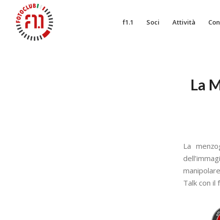
f1.1
Soci
Attività
Con
La M
La menzog
dell’immag
manipolare 
Talk con il