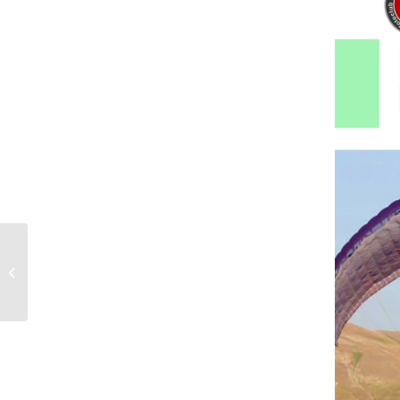
Uscita fotografica a
Forlì