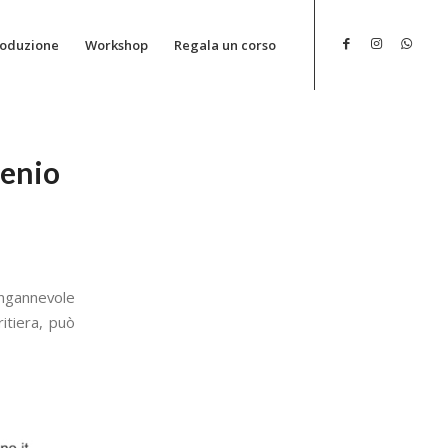
roduzione
Workshop
Regala un corso
genio
ngannevole
itiera, può