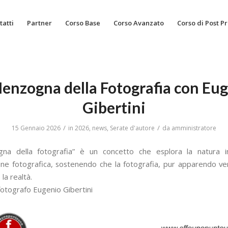
tatti
Partner
Corso Base
Corso Avanzato
Corso di Post P
enzogna della Fotografia con Eu
Gibertini
/
/
15 Gennaio 2026
in
2026
,
news
,
Serate d'autore
da
amministratore
na della fotografia” è un concetto che esplora la natura i
ine fotografica, sostenendo che la fotografia, pur apparendo ver
la realtà.
 fotografo Eugenio Gibertini