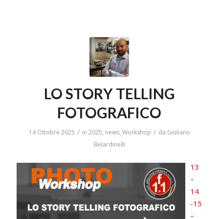
LO STORY TELLING
FOTOGRAFICO
/
/
14 Ottobre 2025
in
2025
,
news
,
Workshop
da
Giuliano
Belardinelli
13
–
14
-15
–