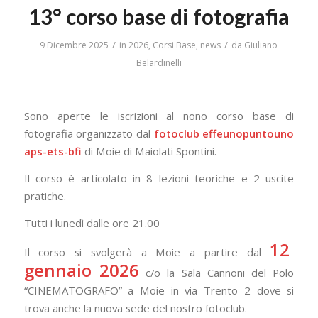
13° corso base di fotografia
/
/
9 Dicembre 2025
in
2026
,
Corsi Base
,
news
da
Giuliano
Belardinelli
Sono aperte le iscrizioni al nono corso base di
fotografia organizzato dal
fotoclub effeunopuntouno
aps-ets-bfi
di Moie di Maiolati Spontini.
Il corso è articolato in 8 lezioni teoriche e 2 uscite
pratiche.
Tutti i lunedì dalle ore 21.00
12
Il corso si svolgerà a Moie a partire dal
gennaio
2026
c/o la Sala Cannoni del Polo
“CINEMATOGRAFO” a Moie in via Trento 2 dove si
trova anche la nuova sede del nostro fotoclub.