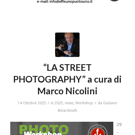
“LA STREET
PHOTOGRAPHY” a cura di
Marco Nicolini
/
/
14 Ottobre 2025
in
2025
,
news
,
Workshop
da
Giuliano
Belardinelli
29
–