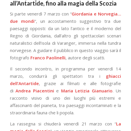
all’Antartide, fino alla magia della Scozia
Si parte venerdì 7 marzo con “
Giordania e Norvegia…
due mondi
“, un accostamento suggestivo tra due
paesaggi opposti: da un lato l’antico e il moderno del
Regno di Giordania, dall’altro gli spettacolari scenari
naturalistici dell’isola di Varanger, immersa nella tundra
norvegese. A guidare il pubblico in questo viaggio sarà il
fotografo
Franco Paolinelli
, autore degli scatti.
Il secondo incontro, in programma per venerdì 14
marzo, condurrà gli spettatori tra i
ghiacci
dell’Antartide
, grazie ai filmati e alle fotografie
di
Andrea Piacentini
e
Maria Letizia Gianuario
. Un
racconto visivo di uno dei luoghi più estremi e
affascinanti del pianeta, tra paesaggi incontaminati e la
straordinaria fauna che li popola.
La rassegna si chiuderà venerdì 21 marzo con “
La
magia della Scozia
“, un viaggio emozionale attraverso