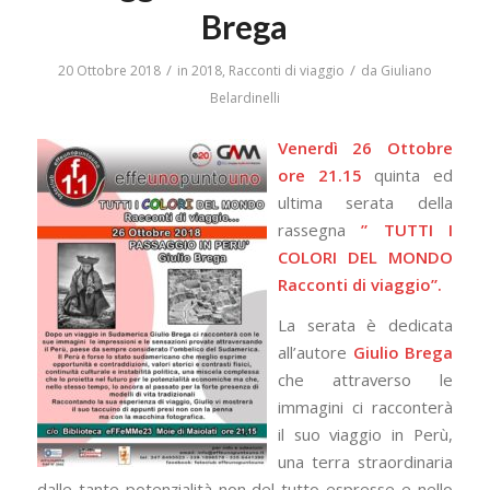
Brega
/
/
20 Ottobre 2018
in
2018
,
Racconti di viaggio
da
Giuliano
Belardinelli
Venerdì 26 Ottobre
ore 21.15
quinta ed
ultima serata della
rassegna
” TUTTI I
COLORI DEL MONDO
Racconti di viaggio”.
La serata è dedicata
all’autore
Giulio Brega
che attraverso le
immagini ci racconterà
il suo viaggio in Perù,
una terra straordinaria
dalle tante potenzialità non del tutto espresse e nello