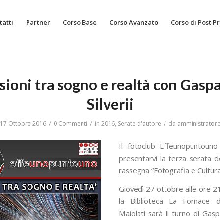
tatti
Partner
Corso Base
Corso Avanzato
Corso di Post P
sioni tra sogno e realtà con Gasp
Silverii
/
/
/
17 Ottobre 2016
0 Commenti
in
2016
,
Serate d'autore
da
amministrator
Il fotoclub Effeunopuntouno
presentarvi la terza serata de
rassegna “Fotografia e Cultura
Giovedì 27 ottobre alle ore 2
la Biblioteca La Fornace 
Maiolati sarà il turno di Gaspa