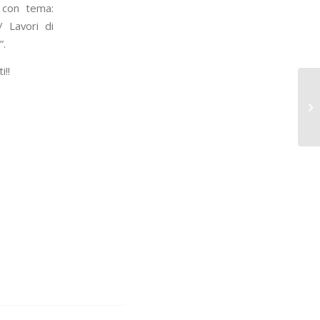
 con tema:
/ Lavori di
”.
i!!