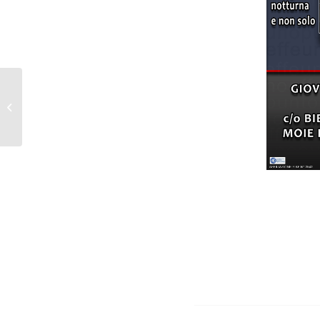
Riflessi e trasparenze
/ mostra collettiva 4°
corso – 2016