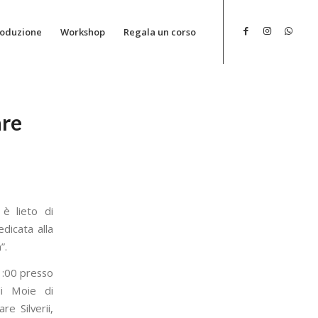
roduzione
Workshop
Regala un corso
are
e
 è lieto di
dicata alla
”.
1:00 presso
di Moie di
re Silverii,