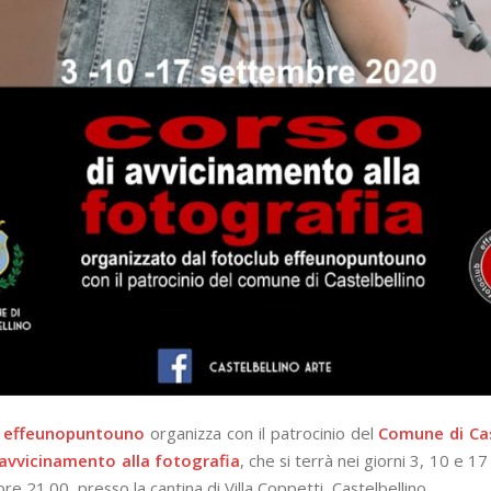
b
effeunopuntouno
organizza con il patrocinio del
Comune di Cas
 avvicinamento alla fotografia
, che si terrà nei giorni 3, 10 e 
ore 21.00, presso la cantina di Villa Coppetti, Castelbellino.