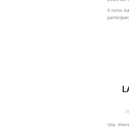
Il corso b
partecipant
L
2
Una inter