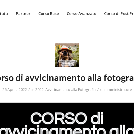
tatti
Partner
Corso Base
Corso Avanzato
Corso di Post P
rso di avvicinamento alla fotogra
/
/
26 Aprile 2022
in
2022
,
Avvicinamento alla Fotografia
da
amministratore