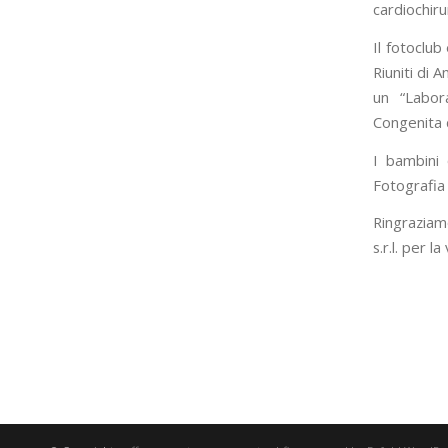
cardiochiru
Il fotoclu
Riuniti di
un “Labora
Congenita 
I bambini 
Fotografia 
Ringraziam
s.r.l. per l