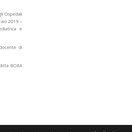
li Ospedali
raio 2019 –
ediatrica e
 docente di
 ditta BORA