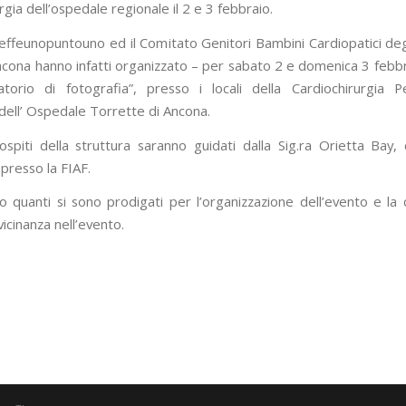
rgia dell’ospedale regionale il 2 e 3 febbraio.
b effeunopuntouno ed il Comitato Genitori Bambini Cardiopatici deg
 Ancona hanno infatti organizzato – per sabato 2 e domenica 3 febb
torio di fotografia”, presso i locali della Cardiochirurgia P
dell’ Ospedale Torrette di Ancona.
ospiti della struttura saranno guidati dalla Sig.ra Orietta Bay,
presso la FIAF.
o quanti si sono prodigati per l’organizzazione dell’evento e la
a vicinanza nell’evento.