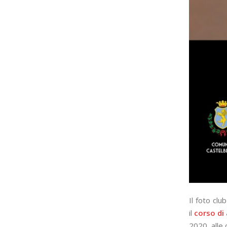
Il foto clu
il
corso di
2020, alle 