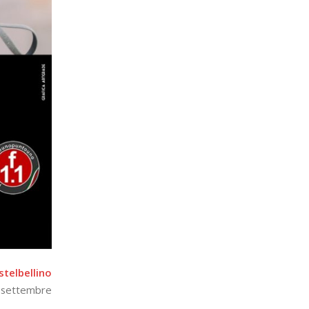
telbellino
17 settembre