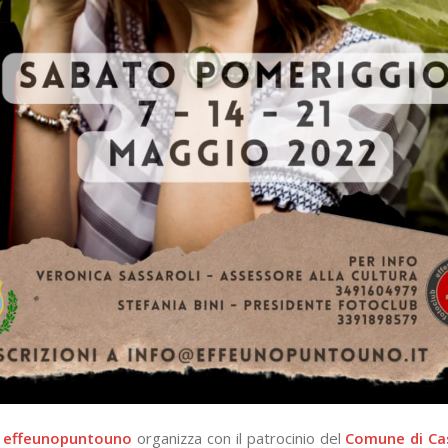
b
effeunopuntouno
organizza con il patrocinio del
Comune di Cas