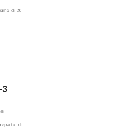
simo di 20
-3
lli
reparto di