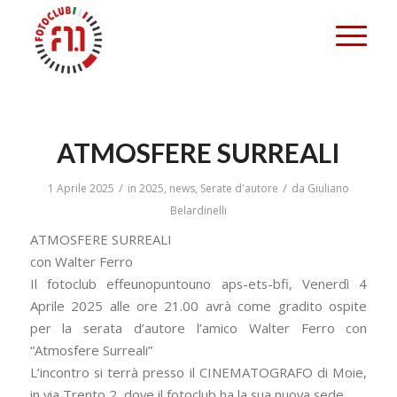
ATMOSFERE SURREALI
/
/
1 Aprile 2025
in
2025
,
news
,
Serate d'autore
da
Giuliano
Belardinelli
ATMOSFERE SURREALI
con Walter Ferro
Il fotoclub effeunopuntouno aps-ets-bfi, Venerdì 4
Aprile 2025 alle ore 21.00 avrà come gradito ospite
per la serata d’autore l’amico Walter Ferro con
“Atmosfere Surreali”
L’incontro si terrà presso il CINEMATOGRAFO di Moie,
in via Trento 2, dove il fotoclub ha la sua nuova sede.