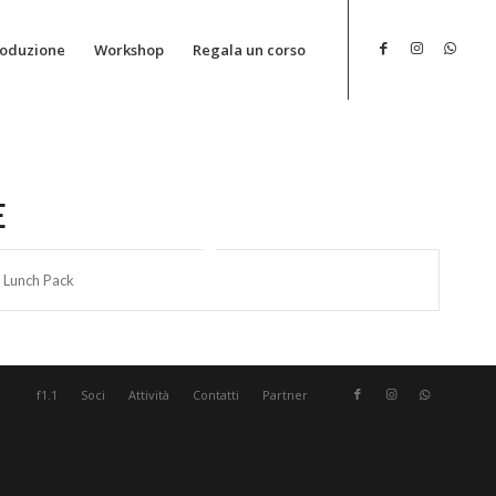
roduzione
Workshop
Regala un corso
E
Lunch Pack
f1.1
Soci
Attività
Contatti
Partner