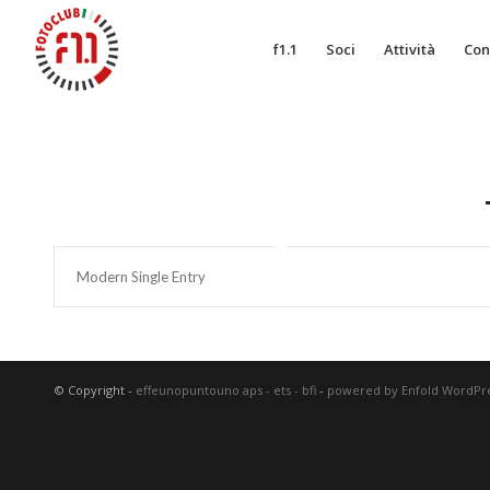
f1.1
Soci
Attività
Con
Modern Single Entry
© Copyright -
effeunopuntouno aps - ets - bfi
-
powered by Enfold WordP