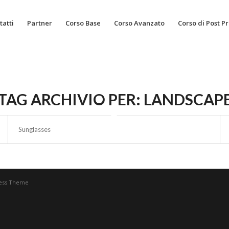
tatti
Partner
Corso Base
Corso Avanzato
Corso di Post P
TAG ARCHIVIO PER:
LANDSCAP
Sunglasses
ress Theme