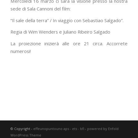
Mercoledì 16 marzo ci sarà la visione presso la nostra
sede di Sala Cannoni del film:
“Il sale della terra” / In viaggio con Sebastiao Salgado”.
Regia di Wim Wenders e Juliano Ribeiro Salgado
La proiezione inizierà alle ore 21 circa. Accorrete
numerosi!
© Copyright -
effeunopuntouno aps - ets - bfi
-
powered by Enfold
WordPress Theme