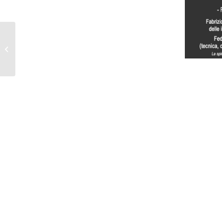
Serata con gli autori /
66 gradi latitudine nord