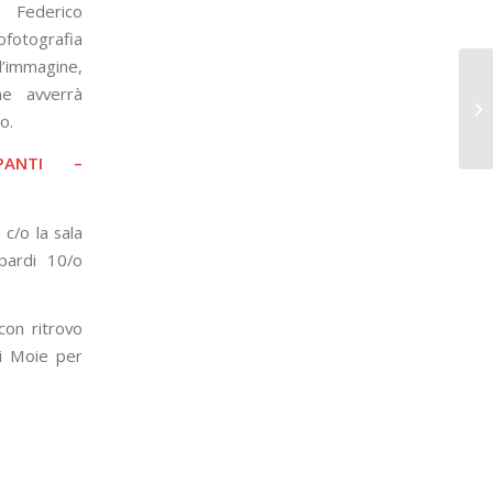
o Federico
fotografia
’immagine,
ne avverrà
o.
PANTI –
c/o la sala
pardi 10/o
on ritrovo
i Moie per