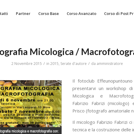
tatti
Partner
Corso Base
Corso Avanzato
Corso di Post P
ografia Micologica / Macrofotogr
/
/
2 Novembre 2015
in
2015
,
Serate d'autore
da
amministratore
Il fotoclub Effeunopuntouno
presentarvi un workshop di 
Micologica e Macrofotog
Fabrizio Fabrizi (micologo)
Prisco (fotografo amatoriale na
Il micologo Fabrizio Fabrizi ci 
tecnica e la costruzione delle