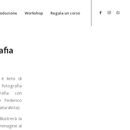
roduzione
Workshop
Regala un corso
afia
 è lieto di
fotografia
rafia con
 e Federico
turalista).
illustrerà la
 immagine al