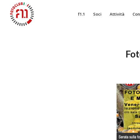
f1.1
Soci
Attività
Con
Fot