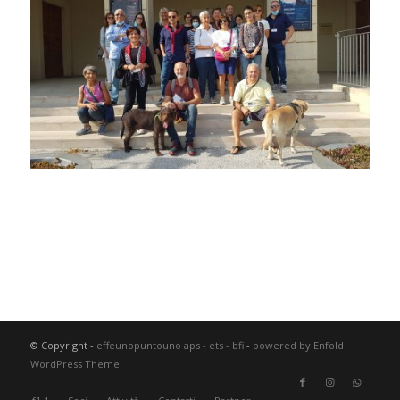
© Copyright -
effeunopuntouno aps - ets - bfi
-
powered by Enfold
WordPress Theme