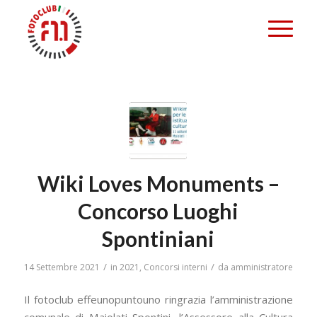
Wiki Loves Monuments –
Concorso Luoghi
Spontiniani
/
/
14 Settembre 2021
in
2021
,
Concorsi interni
da
amministratore
Il fotoclub effeunopuntouno ringrazia l’amministrazione
comunale di Maiolati Spontini, l’Assessore alla Cultura